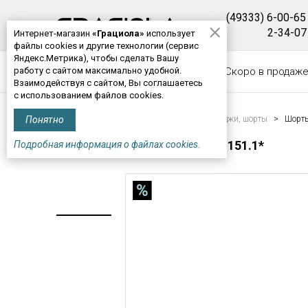
(49333) 6-00-65
2-34-07
Интернет-магазин
«Грациола»
использует
файлы cookies и другие технологии (сервис
Яндекс.Метрика), чтобы сделать Вашу
работу с сайтом максимально удобной.
КАТАЛОГ
Новинки
Скоро в продаж
Взаимодействуя с сайтом, Вы соглашаетесь
с использованием файлов cookies.
Понятно
Главная
>
Детская одежда
>
Брюки, бриджи, шорты
> Шорты 
ШОРТЫ ДЛЯ МАЛЬЧИКОВ М151.1*
Подробная информация о файлах cookies.