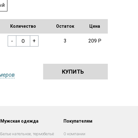
ый
Количество
Остаток
Цена
-
+
3
209 Р
КУПИТЬ
меров
Мужская одежда
Покупателям
Белье нательное, термобельё
О компании