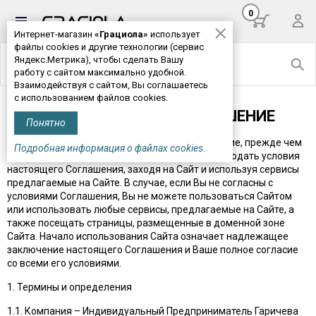
0
Интернет-магазин
«Грациола»
использует
файлы cookies и другие технологии (сервис
Яндекс.Метрика), чтобы сделать Вашу
работу с сайтом максимально удобной.
Взаимодействуя с сайтом, Вы соглашаетесь
с использованием файлов cookies.
ПОЛЬЗОВАТЕЛЬСКОЕ СОГЛАШЕНИЕ
Понятно
Внимательно прочитайте настоящее Соглашение, прежде чем
Подробная информация о файлах cookies.
начать пользоваться Сайтом. Вы обязаны соблюдать условия
настоящего Соглашения, заходя на Сайт и используя сервисы
предлагаемые на Сайте. В случае, если Вы не согласны с
условиями Соглашения, Вы не можете пользоваться Сайтом
или использовать любые сервисы, предлагаемые на Сайте, а
также посещать страницы, размещенные в доменной зоне
Сайта. Начало использования Сайта означает надлежащее
заключение настоящего Соглашения и Ваше полное согласие
со всеми его условиями.
1. Термины и определения
1.1. Компания – Индивидуальный Предприниматель Гаричева