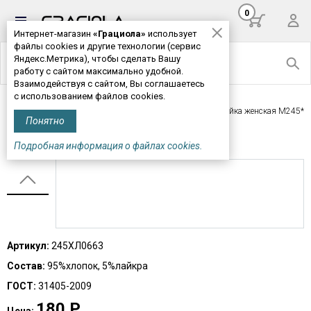
0
Интернет-магазин
«Грациола»
использует
файлы cookies и другие технологии (сервис
Яндекс.Метрика), чтобы сделать Вашу
работу с сайтом максимально удобной.
Взаимодействуя с сайтом, Вы соглашаетесь
с использованием файлов cookies.
Главная
>
Женская одежда
>
Футболки, майки
> Майка женская М245*
Понятно
МАЙКА ЖЕНСКАЯ М245*
Подробная информация о файлах cookies.
Артикул:
245ХЛ0663
Состав:
95%хлопок, 5%лайкра
ГОСТ:
31405-2009
180
Р