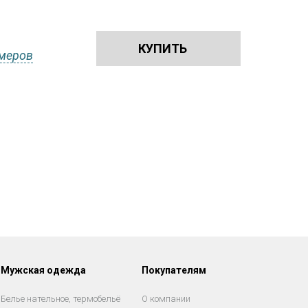
КУПИТЬ
меров
Мужская одежда
Покупателям
Белье нательное, термобельё
О компании