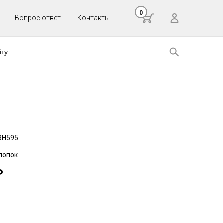
0
Вопрос ответ
Контакты
3Н595
лопок
Р