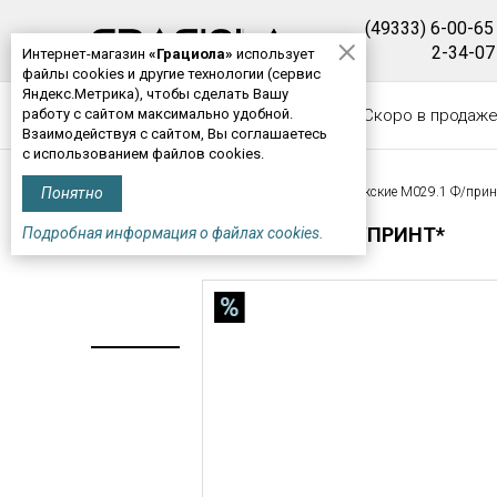
(49333) 6-00-65
2-34-07
Интернет-магазин
«Грациола»
использует
файлы cookies и другие технологии (сервис
Яндекс.Метрика), чтобы сделать Вашу
работу с сайтом максимально удобной.
КАТАЛОГ
Новинки
Скоро в продаж
Взаимодействуя с сайтом, Вы соглашаетесь
с использованием файлов cookies.
Понятно
Главная
>
Мужская одежда
> Брюки мужские М029.1 Ф/прин
БРЮКИ МУЖСКИЕ М029.1 Ф/ПРИНТ*
Подробная информация о файлах cookies.