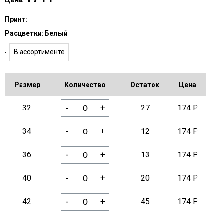
Цена:
Принт:
Расцветки:
Белый
В ассортименте
Размер
Количество
Остаток
Цена
-
+
32
27
174 Р
-
+
34
12
174 Р
-
+
36
13
174 Р
-
+
40
20
174 Р
-
+
42
45
174 Р