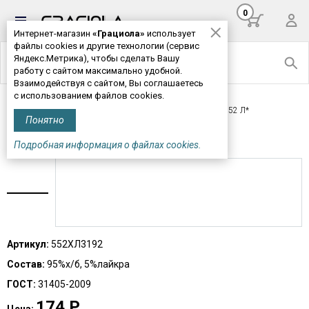
0
Интернет-магазин
«Грациола»
использует
файлы cookies и другие технологии (сервис
Яндекс.Метрика), чтобы сделать Вашу
работу с сайтом максимально удобной.
Взаимодействуя с сайтом, Вы соглашаетесь
с использованием файлов cookies.
Главная
>
Детская одежда
>
Бельё
> Топ детский М552 Л*
Понятно
ТОП ДЕТСКИЙ М552 Л*
Подробная информация о файлах cookies.
Артикул:
552ХЛ3192
Состав:
95%х/б, 5%лайкра
ГОСТ:
31405-2009
174
Р