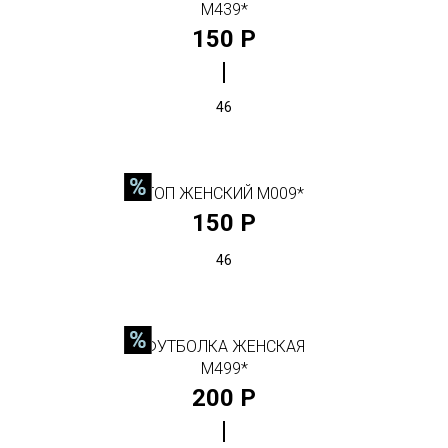
М439*
150 Р
46
ТОП ЖЕНСКИЙ М009*
150 Р
46
ФУТБОЛКА ЖЕНСКАЯ
М499*
200 Р