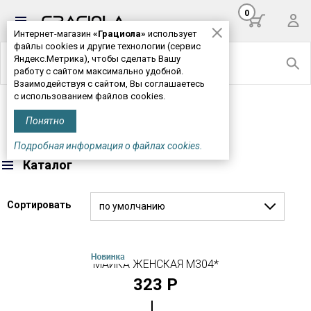
0
Интернет-магазин
«Грациола»
использует
файлы cookies и другие технологии (сервис
Яндекс.Метрика), чтобы сделать Вашу
работу с сайтом максимально удобной.
Взаимодействуя с сайтом, Вы соглашаетесь
с использованием файлов cookies.
Главная
>
Женская одежда
> Футболки, майки
Понятно
ФУТБОЛКИ, МАЙКИ
Подробная информация о файлах cookies.
Каталог
Сортировать
по умолчанию
МАЙКА ЖЕНСКАЯ М304*
323 Р