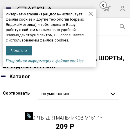
0
Интернет-магазин
«Грациола»
использует
файлы cookies и другие технологии (сервис
Яндекс.Метрика), чтобы сделать Вашу
работу с сайтом максимально удобной.
Взаимодействуя с сайтом, Вы соглашаетесь
с использованием файлов cookies.
Главная
>
Детская одежда
> Брюки, бриджи, шорты
Понятно
ДЕТСКИЕ ДОМАШНИЕ БРЮКИ, ШОРТЫ,
Подробная информация о файлах cookies.
БРИДЖИ ОПТОМ
Каталог
Сортировать
по умолчанию
ШОРТЫ ДЛЯ МАЛЬЧИКОВ М151.1*
209 Р