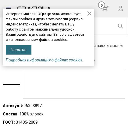
0
Интернет-магазин
«Грациола»
использует
файлы cookies и другие технологии (сервис
Яндекс.Метрика), чтобы сделать Вашу
работу с сайтом максимально удобной.
Взаимодействуя с сайтом, Вы соглашаетесь
с использованием файлов cookies.
Главная
>
Женская одежда
>
Трусы, панталоны
> Панталоны женские
Понятно
М596*
Подробная информация о файлах cookies.
ПАНТАЛОНЫ ЖЕНСКИЕ М596*
Артикул:
596ХГ3897
Состав:
100% хлопок
ГОСТ:
31405-2009