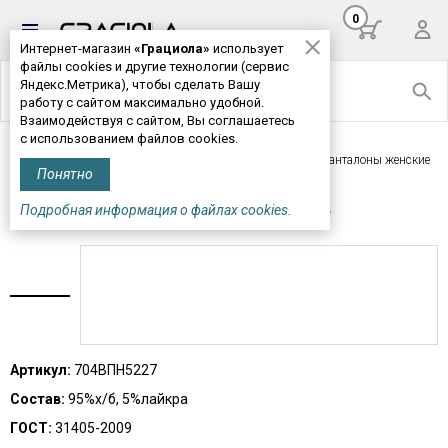
0
Интернет-магазин
«Грациола»
использует
файлы cookies и другие технологии (сервис
Яндекс.Метрика), чтобы сделать Вашу
работу с сайтом максимально удобной.
Взаимодействуя с сайтом, Вы соглашаетесь
с использованием файлов cookies.
Главная
>
Женская одежда
>
Трусы, панталоны
> Панталоны женские
Понятно
М704*
Подробная информация о файлах cookies.
ПАНТАЛОНЫ ЖЕНСКИЕ М704*
Артикул:
704ВПН5227
Состав:
95%х/б, 5%лайкра
ГОСТ:
31405-2009