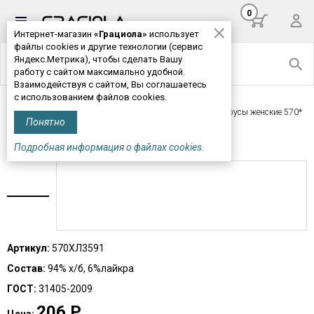
0
Интернет-магазин
«Грациола»
использует
файлы cookies и другие технологии (сервис
Яндекс.Метрика), чтобы сделать Вашу
работу с сайтом максимально удобной.
Взаимодействуя с сайтом, Вы соглашаетесь
с использованием файлов cookies.
Главная
>
Женская одежда
>
Трусы, панталоны
> Трусы женские 570*
Понятно
ТРУСЫ ЖЕНСКИЕ 570*
Подробная информация о файлах cookies.
Артикул:
570ХЛ3591
Состав:
94% х/б, 6%лайкра
ГОСТ:
31405-2009
206
Р